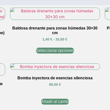
o
Baldosa drenante para zonas húmedas 30×30
P
he)
cm
1,40
€
-
33,60
€
Seleccionar opciones
Bomba inyectora de esencias silenciosa
le
88,00
€
Añadir al carrito